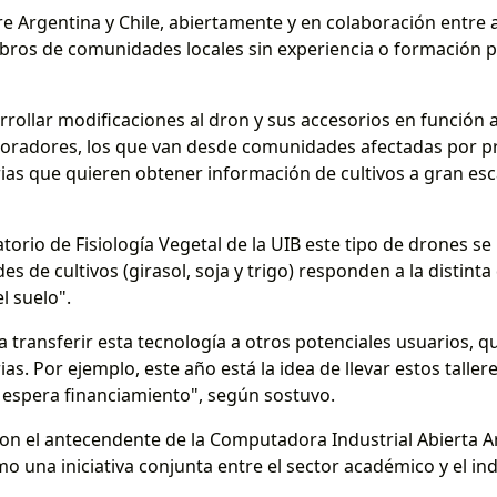
tre Argentina y Chile, abiertamente y en colaboración entre 
ros de comunidades locales sin experiencia o formación pre
arrollar modificaciones al dron y sus accesorios en función
boradores, los que van desde comunidades afectadas por 
ias que quieren obtener información de cultivos a gran esca
orio de Fisiología Vegetal de la UIB este tipo de drones se
s de cultivos (girasol, soja y trigo) responden a la distinta
l suelo".
a transferir esta tecnología a otros potenciales usuarios, q
as. Por ejemplo, este año está la idea de llevar estos taller
e espera financiamiento", según sostuvo.
ron el antecendente de la Computadora Industrial Abierta Ar
 una iniciativa conjunta entre el sector académico y el indu