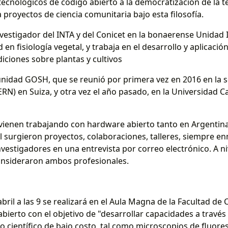
 tecnológicos de código abierto a la democratización de la 
 proyectos de ciencia comunitaria bajo esta filosofía.
vestigador del INTA y del Conicet en la bonaerense Unidad 
en fisiología vegetal, y trabaja en el desarrollo y aplicació
iciones sobre plantas y cultivos
idad GOSH, que se reunió por primera vez en 2016 en la s
ERN) en Suiza, y otra vez el año pasado, en la Universidad Ca
 vienen trabajando con hardware abierto tanto en Argentin
ual surgieron proyectos, colaboraciones, talleres, siempre 
nvestigadores en una entrevista por correo electrónico. A ni
onsideraron ambos profesionales.
abril a las 9 se realizará en el Aula Magna de la Facultad de 
o abierto con el objetivo de "desarrollar capacidades a travé
 científico de bajo costo, tal como microscopios de fluores