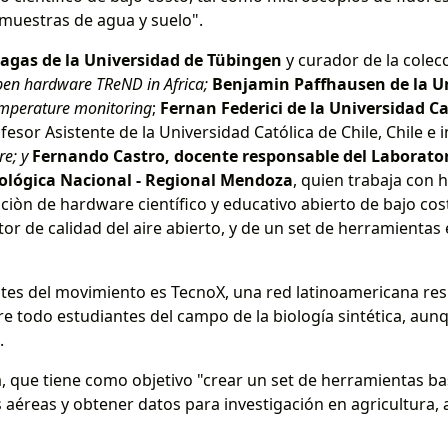
 muestras de agua y suelo".
gas de la Universidad de Tübingen
y curador de la colec
en hardware TReND in Africa;
Benjamin Paffhausen de la Un
emperature monitoring
;
Fernan Federici de la Universidad Cat
ofesor Asistente de la Universidad Católica de Chile, Chile e 
re; y
Fernando Castro, docente responsable del Laborator
nológica Nacional - Regional Mendoza
, quien trabaja con
ucciòn de hardware científico y educativo abierto de bajo c
or de calidad del aire abierto, y de un set de herramientas
ntes del movimiento es TecnoX, una red latinoamericana re
e todo estudiantes del campo de la biología sintética, aun
.
ela, que tiene como objetivo "crear un set de herramientas 
 aéreas y obtener datos para investigación en agricultura,