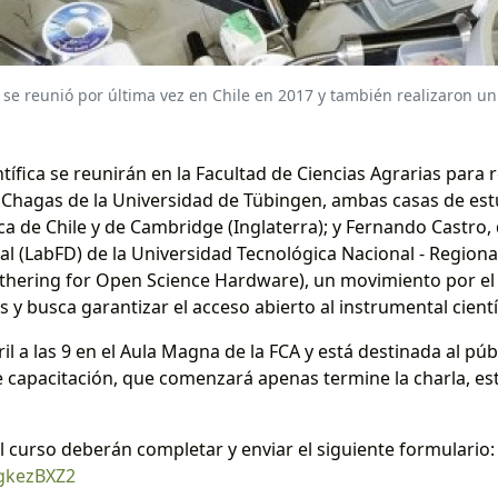
se reunió por última vez en Chile en 2017 y también realizaron un t
ífica se reunirán en la Facultad de Ciencias Agrarias para 
é Chagas de la Universidad de Tübingen, ambas casas de es
ica de Chile y de Cambridge (Inglaterra); y Fernando Castro
tal (LabFD) de la Universidad Tecnológica Nacional - Region
hering for Open Science Hardware), un movimiento por el 
s y busca garantizar el acceso abierto al instrumental cientí
ril a las 9 en el Aula Magna de la FCA y está destinada al pú
 de capacitación, que comenzará apenas termine la charla, est
l curso deberán completar y enviar el siguiente formulario:
jgkezBXZ2