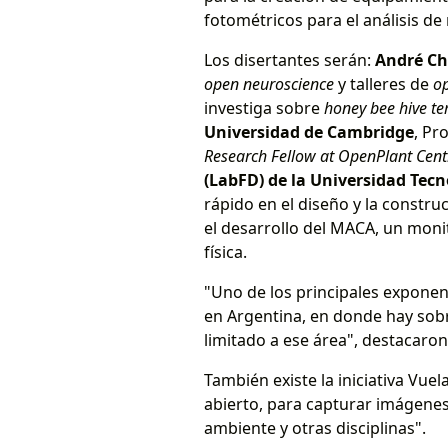
fotométricos para el análisis de
Los disertantes serán:
André Cha
open neuroscience
y talleres de
op
investiga sobre
honey bee hive t
Universidad de Cambridge
, Pr
Research Fellow at OpenPlant Cent
(LabFD) de la Universidad Tec
rápido en el diseño y la constr
el desarrollo del MACA, un monit
física.
"Uno de los principales expone
en Argentina, en donde hay sobr
limitado a ese área", destacaron
También existe la iniciativa Vu
abierto, para capturar imágenes
ambiente y otras disciplinas".