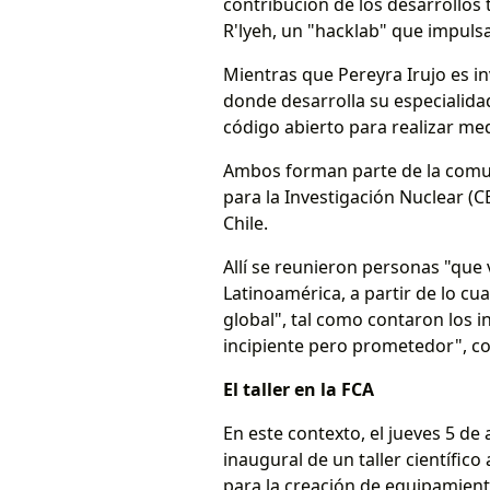
contribución de los desarrollos
R'lyeh, un "hacklab" que impulsa
Mientras que Pereyra Irujo es in
donde desarrolla su especialidad 
código abierto para realizar med
Ambos forman parte de la comun
para la Investigación Nuclear (C
Chile.
Allí se reunieron personas "que
Latinoamérica, a partir de lo c
global", tal como contaron los i
incipiente pero prometedor", c
El taller en la FCA
En este contexto, el jueves 5 de 
inaugural de un taller científic
para la creación de equipamiento