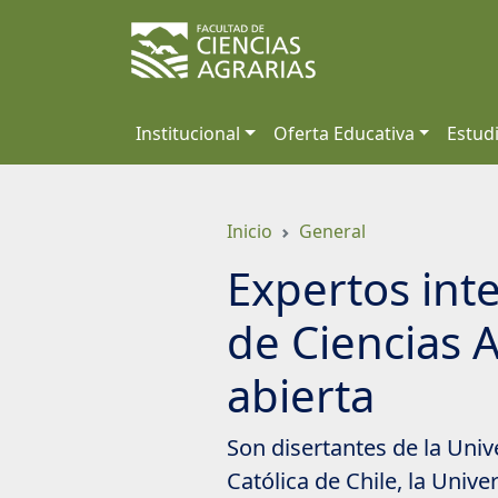
Saltar
a
contenido
principal
Institucional
Oferta Educativa
Estud
Inicio
General
Expertos int
de Ciencias A
abierta
Son disertantes de la Univ
Católica de Chile, la Univ