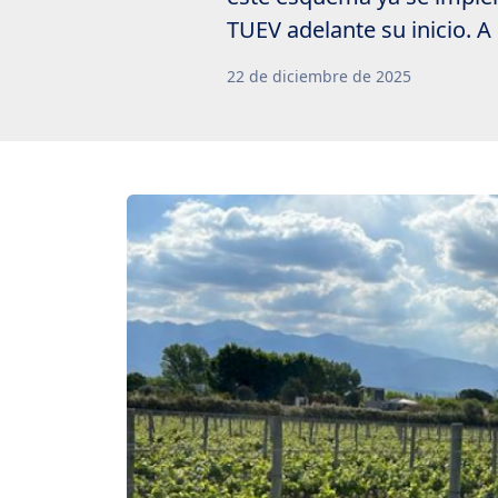
TUEV adelante su inicio. A
22
de
diciembre
de
2025