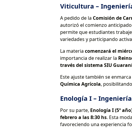
Viticultura – Ingenier
A pedido de la
Comisión de Car
autorizó el comienzo anticipado
permite que estudiantes trabaje
variedades y participando activ
La materia
comenzará el miércol
importancia de realizar la
Reinsc
través del sistema SIU Guaran
Este ajuste también se enmarca 
Química Agrícola
, posibilitan
Enología I – Ingenier
Por su parte,
Enología I (5º año
febrero a las 8:30 hs
. Esta moda
favoreciendo una experiencia for