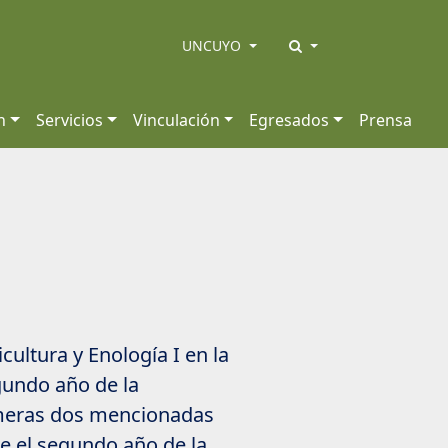
UNCUYO
n
Servicios
Vinculación
Egresados
Prensa
icultura y Enología I en la
gundo año de la
rimeras dos mencionadas
e el segundo año de la