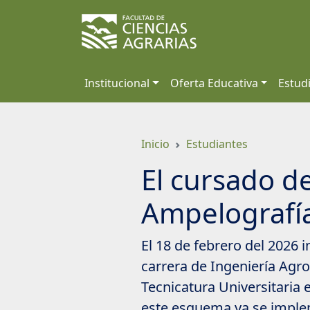
Saltar
a
contenido
principal
Institucional
Oferta Educativa
Estud
Inicio
Estudiantes
El cursado de
Ampelografí
El 18 de febrero del 2026 i
carrera de Ingeniería Agr
Tecnicatura Universitaria 
este esquema ya se implem