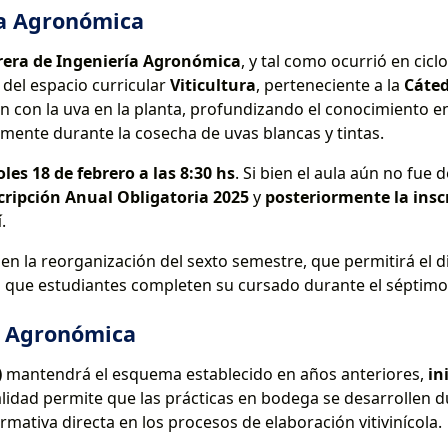
ía Agronómica
rera de Ingeniería Agronómica
, y tal como ocurrió en ciclo
 del espacio curricular
Viticultura
, perteneciente a la
Cáted
n con la uva en la planta, profundizando el conocimiento e
amente durante la cosecha de uvas blancas y tintas.
es 18 de febrero a las 8:30 hs
. Si bien el aula aún no fue 
ripción Anual Obligatoria 2025
y
posteriormente la inscr
í
.
en la reorganización del sexto semestre, que permitirá el 
do que estudiantes completen su cursado durante el séptim
ía Agronómica
)
mantendrá el esquema establecido en años anteriores,
in
lidad permite que las prácticas en bodega se desarrollen d
mativa directa en los procesos de elaboración vitivinícola.