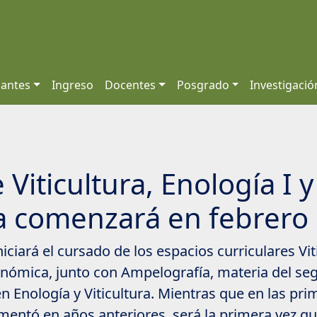
iantes
Ingreso
Docentes
Posgrado
Investigació
 Viticultura, Enología I y
a comenzará en febrero
niciará el cursado de los espacios curriculares Vit
onómica, junto con Ampelografía, materia del se
en Enología y Viticultura. Mientras que en las p
entó en años anteriores, será la primera vez qu