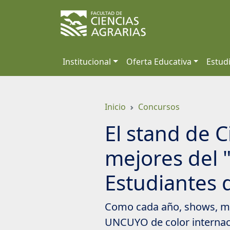
Saltar
a
contenido
principal
Institucional
Oferta Educativa
Estud
Inicio
Concursos
El stand de C
mejores del "
Estudiantes 
Como cada año, shows, mús
UNCUYO de color internacio