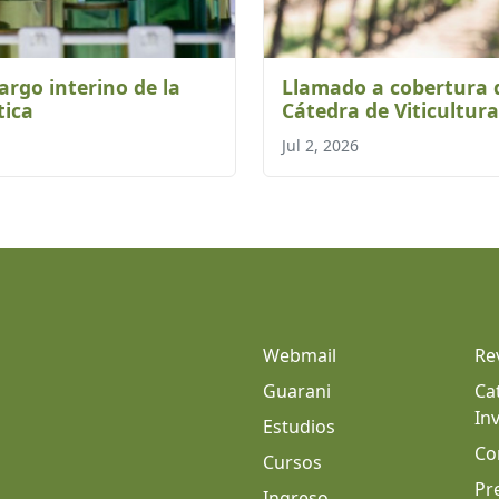
rgo interino de la
Llamado a cobertura d
tica
Cátedra de Viticultura
Jul 2, 2026
Webmail
Re
Guarani
Ca
In
Estudios
Co
Cursos
Pr
Ingreso