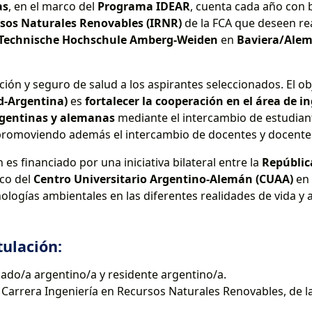
as
, en el marco del
Programa IDEAR
, cuenta cada año con 
rsos Naturales Renovables (IRNR)
de la FCA que deseen re
 Technische Hochschule Amberg-Weiden
en
Baviera/Ale
ión y seguro de salud a los aspirantes seleccionados. El ob
d-Argentina)
es
fortalecer la cooperación en el área de in
argentinas y alemanas
mediante el intercambio de estudian
promoviendo además el intercambio de docentes y docentes
es financiado por una iniciativa bilateral entre la
Repúblic
rco del
Centro Universitario Argentino-Alemán (CUAA)
en 
nologías ambientales en las diferentes realidades de vida y 
tulación:
zado/a argentino/a y residente argentino/a.
a Carrera Ingeniería en Recursos Naturales Renovables, de l