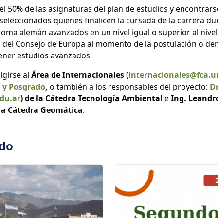
l 50% de las asignaturas del plan de estudios y encontrar
seleccionados quienes finalicen la cursada de la carrera du
ioma alemán avanzados en un nivel igual o superior al niv
 del Consejo de Europa al momento de la postulación o dem
tener estudios avanzados.
igirse al
Área de Internacionales
(
internacionales@fca.u
s y Posgrado
,
o también a los responsables del proyecto:
Dr
du.ar
) de la Cátedra Tecnología Ambiental
e
Ing. Leandr
 la Cátedra Geomática
.
ado