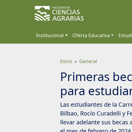
Saltar
a
contenido
principal
Institucional
Oferta Educativa
Estud
Inicio
General
Primeras bec
para estudia
Las estudiantes de la Carr
Bilbao, Rocío Curadelli y
llevar adelante sus becas
el mes de febrero de 2024