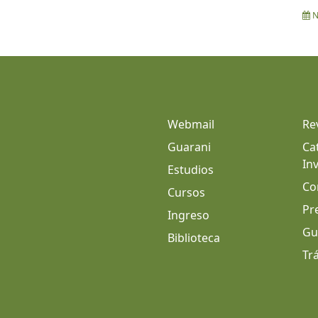
N
Webmail
Re
Guarani
Ca
In
Estudios
Co
Cursos
Pr
Ingreso
Gu
Biblioteca
Tr