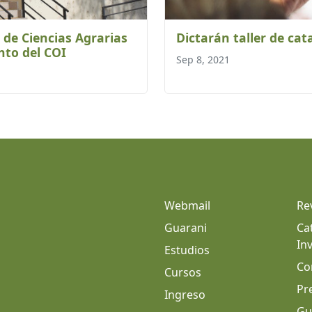
 de Ciencias Agrarias
Dictarán taller de cata
nto del COI
Sep 8, 2021
Webmail
Re
Guarani
Ca
In
Estudios
Co
Cursos
Pr
Ingreso
Gu