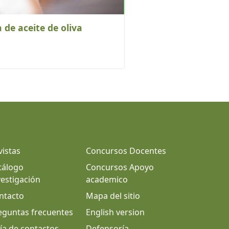
 de aceite de oliva
vistas
Concursos Docentes
tálogo
Concursos Apoyo
vestigación
academico
ntacto
Mapa del sitio
eguntas frecuentes
English version
ía de contactos
Defensoría