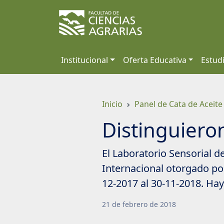
Saltar
a
contenido
principal
Institucional
Oferta Educativa
Estud
Inicio
Panel de Cata de Aceite
Distinguieron
El Laboratorio Sensorial 
Internacional otorgado por
12-2017 al 30-11-2018. Hay
21
de
febrero
de
2018