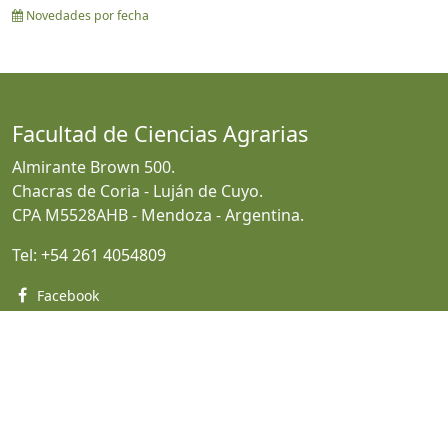
Novedades por fecha
Facultad de Ciencias Agrarias
Almirante Brown 500.
Chacras de Coria - Luján de Cuyo.
CPA M5528AHB - Mendoza - Argentina.
Tel:
+54 261 4054809
Facebook
Twitter
Suscripción a boletín
Webmail
Revistas
Guarani
Catálogo Investigación